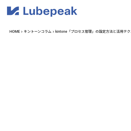
ki
lens
ki
HOME
キントーンコラム
kintone「プロセス管理」の設定方法と活用
keyboard_arrow_right
keyboard_arrow_right
lens
01
02
03
04