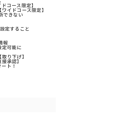
へ
イドコース限定】
【ワイドコース限定】
更新できない
を設定すること
情報
設定可能に
【取り下げ】
直接承認】
タート！