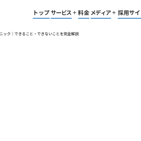
トップ
サービス
料金
メディア
採用サイ
add
add
kintone導入事例
ntone定額開発サービス 「KYOSOU」
lens
お役立ち資料
ntoneプラグイン提供サービス 「Plugin to Peak」
ad
テクニック｜できること・できないことを完全解説
lens
業界DXブログ
自動採番プラグイン
lens
タブ表示プラグイン
高度検索プラグイン
簡易検索プラグイン