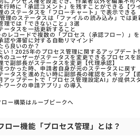
別にアクセス権を設定でき、作業者以外を編集不可
実行時に「承認コメント」を残すことができる【ワ
理のステータスを「フローチャート」で表示できる
セス管理のステータスは「ファイルの読み込み」では
管理では「できないこと」3選
テータスを一括更新すること
つのレコードで複数の「プロセス（承認フロー）」
承認や滞留に対する自動リマインド
たら良いのか？
たい！2025年のプロセス管理に関するアップデート
外のユーザーがステータスを変更できるプロセスを
理で副部長がステータスを変更【代理承認】
見つかった時、申請者自身が元のステータスに戻す
テータスを進めたい時に副部長の確認をスキップ【
7月アップデートで「プロセス管理設定AI」が提供ス
トワークの申請アプリ」の導入
ークフロー構築はルーブピークへ
ークフロー機能「プロセス管理」とは？