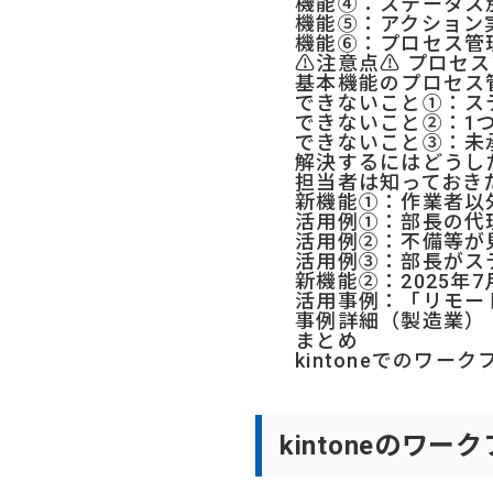
機能④：ステータス
機能⑤：アクション
機能⑥：プロセス管
⚠️注意点⚠️ プロ
基本機能のプロセス
できないこと①：ス
できないこと②：1
できないこと③：未
解決するにはどうし
担当者は知っておき
新機能①：作業者以
活用例①：部長の代
活用例②：不備等が
活用例③：部長がス
新機能②：2025年
活用事例：「リモー
事例詳細（製造業）
まとめ
kintoneでのワ
kintoneのワ