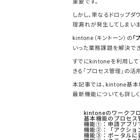
重要です。
しかし、単なるドロップダ
理漏れが発生してしまいま
kintone（キントーン）の
「
いった業務課題を解決でき
すでにkintoneを利
きる「プロセス管理」の活
本記事では、kintone
最新機能についても詳しく
kintoneのワー
基本機能のプロセス
機能①：申請アプリ
機能②：「アクショ
機能③：ポータルに