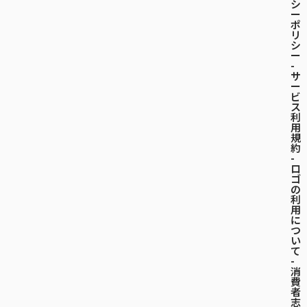
シ
ー
ポ
リ
シ
ー
-
サ
ー
ビ
ス
利
用
規
約
-
ロ
ゴ
の
利
用
に
つ
い
て
-
消
費
者
志