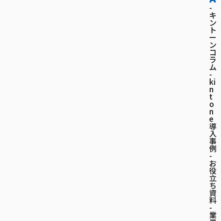
-
キ
ン
ト
ー
ン
コ
ラ
ム
-
ki
n
t
o
n
e
導
入
事
例
-
お
役
立
ち
資
料
-
業