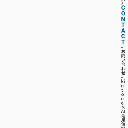
）
C
O
N
T
A
C
T
-
お
問
い
合
わ
せ
-
ki
n
t
o
n
e
×
AI
活
用
無