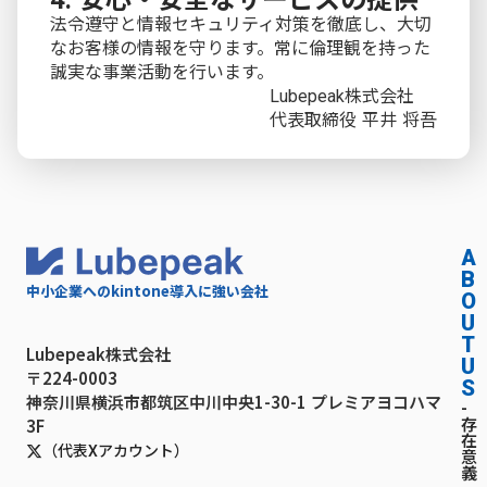
4. 安心・安全なサービスの提供
法令遵守と情報セキュリティ対策を徹底し、大切
なお客様の情報を守ります。常に倫理観を持った
誠実な事業活動を行います。
Lubepeak株式会社
代表取締役 平井 将吾
A
B
中小企業へのkintone導入に強い会社
O
U
T
Lubepeak株式会社
U
〒224-0003
S
神奈川県横浜市都筑区中川中央1-30-1 プレミアヨコハマ
-
存
3F
在
（代表Xアカウント）
意
義