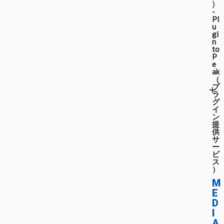
）
-
Pl
u
gi
n
to
P
e
ak
（
プ
ラ
グ
イ
ン
提
供
サ
ー
ビ
ス
）
M
E
D
I
A