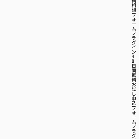
料
相
談
フ
ォ
ー
ム
プ
ラ
グ
イ
ン
3
0
日
間
-
無
料
お
試
し
申
込
フ
ォ
ー
ム
プ
ラ
グ