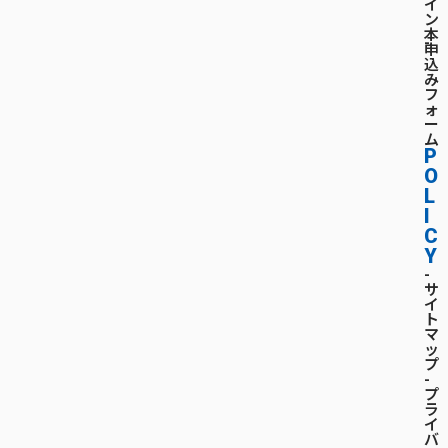
イ
ン
本
-
申
込
み
フ
ォ
ー
ム
P
O
L
I
C
Y
-
サ
イ
ト
マ
ッ
プ
-
プ
ラ
イ
バ