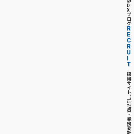
界
D
X
ブ
ロ
グ
R
E
C
R
U
I
T
-
採
用
サ
イ
ト
（
正
社
員
・
業
務
委
託