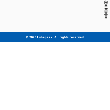
向
自
主
宣
言
© 2026 Lubepeak. All rights reserved.