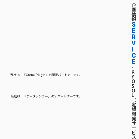
-
企
業
情
報
S
E
R
V
I
C
E
-
K
当社は、「Crena Plugin」の認定パートナーです。
Y
O
S
O
U
当社は、「データシンカー」のSIパートナーです。
（
定
額
開
発
サ
ー
ビ
ス