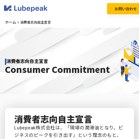
お問い合わせ
ホーム
消費者志向自主宣言
keyboard_arrow_right
消費者志向自主宣言
Consumer Commitment
消費者志向自主宣言
Lubepeak株式会社は、「現場の潤滑油となり、ビ
ジネスのピークを引き出す」という理念のもと、