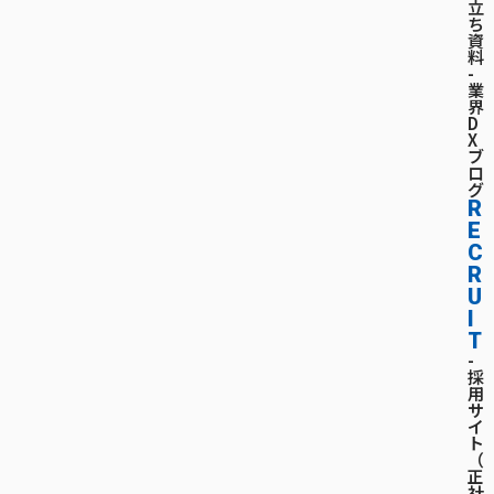
立
ち
資
料
-
業
界
D
X
ブ
ロ
グ
R
E
C
R
U
I
T
-
採
用
サ
イ
ト
（
正
社