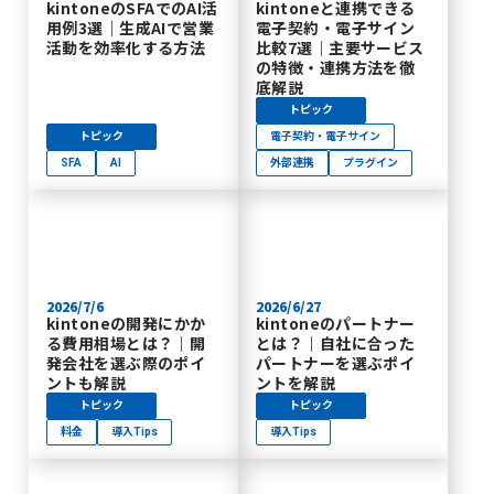
kintoneのSFAでのAI活
kintoneと連携できる
用例3選｜生成AIで営業
電子契約・電子サイン
活動を効率化する方法
比較7選｜主要サービス
の特徴・連携方法を徹
底解説
トピック
トピック
電子契約・電子サイン
SFA
AI
外部連携
プラグイン
2026/7/6
2026/6/27
kintoneの開発にかか
kintoneのパートナー
る費用相場とは？｜開
とは？｜自社に合った
発会社を選ぶ際のポイ
パートナーを選ぶポイ
ントも解説
ントを解説
トピック
トピック
料金
導入Tips
導入Tips