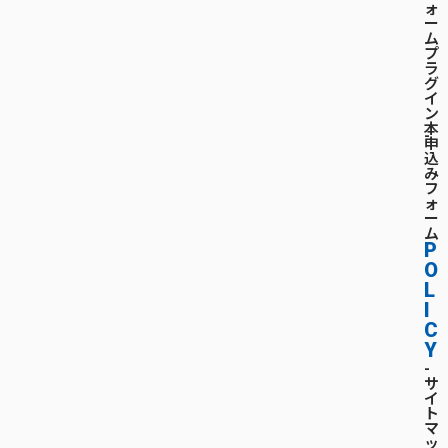
ォ
ー
ム
プ
ラ
グ
イ
ン
本
-
申
込
み
フ
ォ
ー
ム
P
O
L
I
C
Y
-
サ
イ
ト
マ
ッ