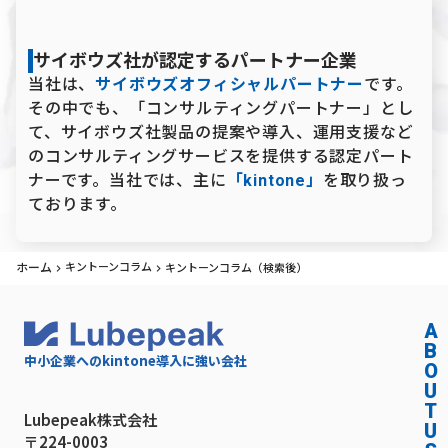
サイボウズ社が認定するパートナー企業
当社は、
サイボウズオフィシャルパートナー
です。
その中でも、「コンサルティングパートナー」とし
て、サイボウズ社製品の提案や導入、運用支援など
のコンサルティングサービスを提供する認定パート
ナーです。当社では、主に
「kintone」
を取り扱っ
ております。
ホーム
キントーンコラム
keyboard_arrow_right
keyboard_arrow_right
キントーンコラム（検索後）
A
B
中小企業へのkintone導入に強い会社
O
U
T
Lubepeak株式会社
U
〒224-0003