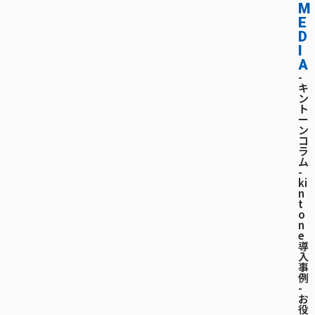
M
E
D
I
A
-
キ
ン
ト
ー
ン
コ
ラ
ム
-
ki
n
t
o
n
e
導
入
事
例
-
お
役