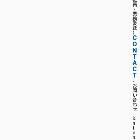
員
・
業
務
委
託
）
C
O
N
T
A
C
T
-
お
問
い
合
わ
せ
-
ki
n
t
o
n