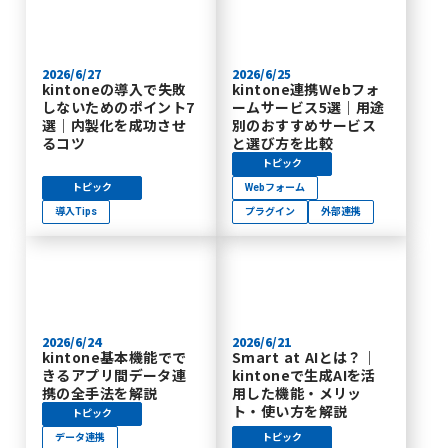
2026/6/27
2026/6/25
kintoneの導入で失敗
kintone連携Webフォ
しないためのポイント7
ームサービス5選｜用途
選｜内製化を成功させ
別のおすすめサービス
るコツ
と選び方を比較
トピック
トピック
Webフォーム
導入Tips
プラグイン
外部連携
2026/6/24
2026/6/21
kintone基本機能でで
Smart at AIとは？｜
きるアプリ間データ連
kintoneで生成AIを活
携の全手法を解説
用した機能・メリッ
ト・使い方を解説
トピック
データ連携
トピック