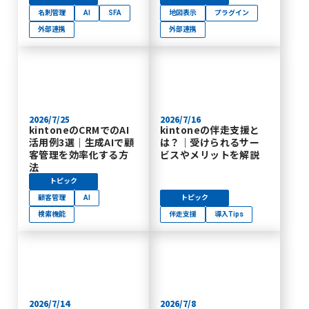
名刺管理
AI
SFA
地図表示
プラグイン
外部連携
外部連携
2026/7/25
2026/7/16
kintoneのCRMでのAI
kintoneの伴走支援と
活用例3選｜生成AIで顧
は？｜受けられるサー
客管理を効率化する方
ビスやメリットを解説
法
トピック
顧客管理
AI
トピック
検索機能
伴走支援
導入Tips
2026/7/14
2026/7/8