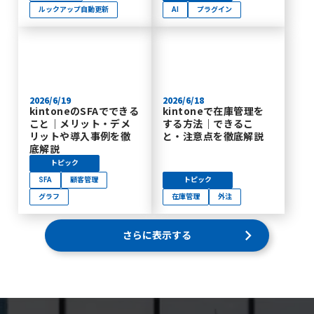
ルックアップ自動更新
AI
プラグイン
2026/6/19
2026/6/18
kintoneのSFAでできる
kintoneで在庫管理を
こと｜メリット・デメ
する方法｜できるこ
リットや導入事例を徹
と・注意点を徹底解説
底解説
トピック
SFA
顧客管理
トピック
グラフ
在庫管理
外注
keyboard_arrow_right
さらに表示する