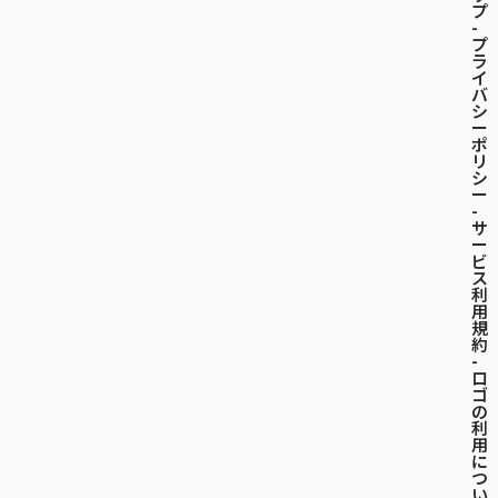
プ
-
プ
ラ
イ
バ
シ
ー
ポ
リ
シ
ー
-
サ
ー
ビ
ス
利
用
規
約
-
ロ
ゴ
の
利
用
に
つ
い