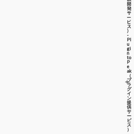
開
発
サ
ー
ビ
ス
）
-
Pl
u
gi
n
to
P
e
ak
（
プ
ラ
グ
イ
ン
提
供
サ
ー
ビ
ス
）