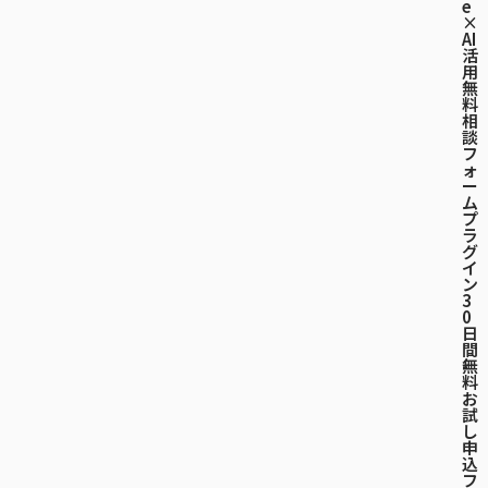
e
×
AI
活
用
無
料
相
談
フ
ォ
ー
ム
プ
ラ
グ
イ
ン
3
0
日
間
-
無
料
お
試
し
申
込
フ