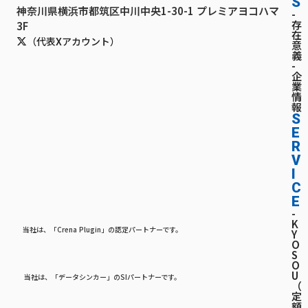
S
神奈川県横浜市都筑区中川中央1-30-1 プレミアヨコハマ
-
存
3F
在
（代表Xアカウント）
意
義
-
企
業
情
報
S
E
R
V
I
C
E
-
K
当社は、「Crena Plugin」の認定パートナーです。
Y
O
S
O
U
当社は、「データシンカー」のSIパートナーです。
（
定
額