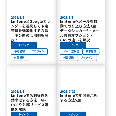
2026/8/5
2026/8/3
kintoneとGoogleカレ
kintoneへメールを自
ンダーを連携して予定
動で取り込む方法3選｜
管理を効率化する方法
データシンカー®・メー
｜キン助の活用例も解
ル共有オプション・
説！
GASの違いを解説
トピック
トピック
予定管理
プラグイン
メール送受信
顧客管理
外部連携
外部連携
プラグイン
2026/8/1
2026/7/27
kintoneで名刺管理を
kintoneで地図表示を
効率化する方法｜AI-
する方法5選
OCRや外部サービス連
携を解説
トピック
トピック